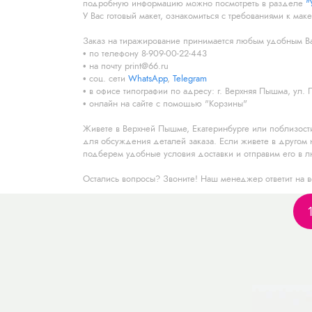
подробную информацию можно посмотреть в разделе
"
У Вас готовый макет, ознакомиться с требованиями к ма
Заказ на тиражирование принимается любым удобным В
по телефону 8-909-00-22-443
на почту print@66.ru
соц. сети
WhatsApp
,
Telegram
в офисе типографии по адресу: г. Верхняя Пышма, ул. 
онлайн на сайте с помощью "Корзины"
Живете в Верхней Пышме, Екатеринбурге или поблизост
для обсуждения деталей заказа. Если живете в другом н
подберем удобные условия доставки и отправим его в л
Остались вопросы? Звоните! Наш менеджер ответит на вс
выполнения работы и условия доставки.