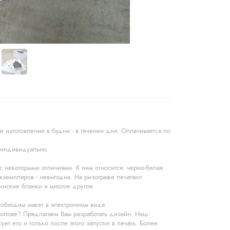
е изготовление в будни - в течении дня. Оплачивается по
я индивидуально.
 с некоторыми отличиями. К ним относится: черно-белая
кземпляров - невыгодна. На ризографе печатают
инские бланки и многое другое.
необходим макет в электронном виде.
голове? Предлагаем Вам разработать дизайн. Наш
ует его и только после этого запустит в печать. Более