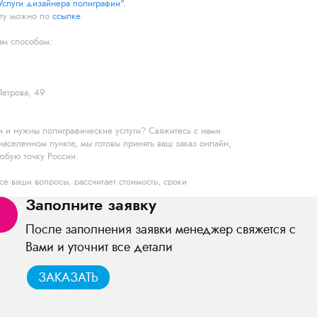
Услуги дизайнера полиграфии"
.
кету можно по
ссылке
.
ам способом:
Петрова, 49
и и нужны полиграфические услуги? Свяжитесь с нами
аселенном пункте, мы готовы принять ваш заказ онлайн,
юбую точку России.
е ваши вопросы, рассчитает стоимость, сроки
Заполните заявку
1
После заполнения заявки менеджер свяжется с
Вами и уточнит все детали
ЗАКАЗАТЬ