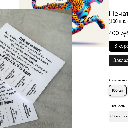
Полиграфия
Печать на ризографе
Печат
(100 шт.
400 ру
В кор
Заказа
Количество
100 шт.
Цветность