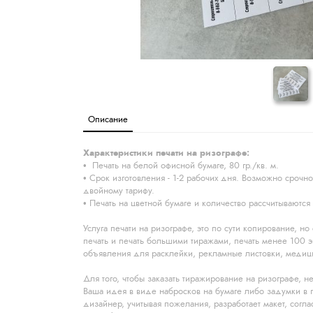
Описание
Характеристики печати на ризографе:
Печать на белой офисной бумаге, 80 гр./кв. м.
Срок изготовления - 1-2 рабочих дня. Возможно срочно
двойному тарифу.
Печать на цветной бумаге и количество рассчитываютс
Услуга печати на ризографе, это по сути копирование, но
печать и печать большими тиражами, печать менее 100 э
объявления для расклейки, рекламные листовки, медиц
Для того, чтобы заказать тиражирование на ризографе, 
Ваша идея в виде набросков на бумаге либо задумки в 
дизайнер, учитывая пожелания, разработает макет, соглас