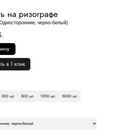
ь на ризографе
, Односторонние, черно-белый)
б.
зину
ть в 1 клик
300 шт.
500 шт.
1000 шт.
5000 шт.