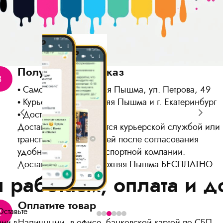
Получите Ваш заказ
3
Самовывоз: г. Верхняя Пышма, ул. Петрова, 49
Курьером по г. Верхняя Пышма и г. Екатеринбург
Доставка по России
Доставка осуществляется курьерской службой или
транспортной компанией после согласования
удобной для Вас транспортной компании.
Доставка до ТК в г. Верхняя Пышма БЕСПЛАТНО
 работаем, оплата и д
Оплатите товар
Оставьте
2
Наличными, в офисе, банковской картой по СБП,
ами в