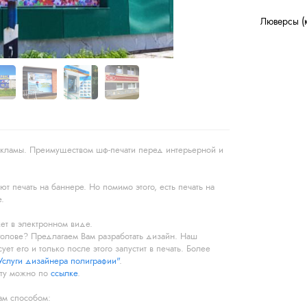
Люверсы (к
екламы. Преимуществом шф-печати перед интерьерной и
 печать на баннере. Но помимо этого, есть печать на
.
кет в электронном виде.
голове? Предлагаем Вам разработать дизайн. Наш
ует его и только после этого запустит в печать. Более
Услуги дизайнера полиграфии"
.
кету можно по
ссылке
.
ам способом: