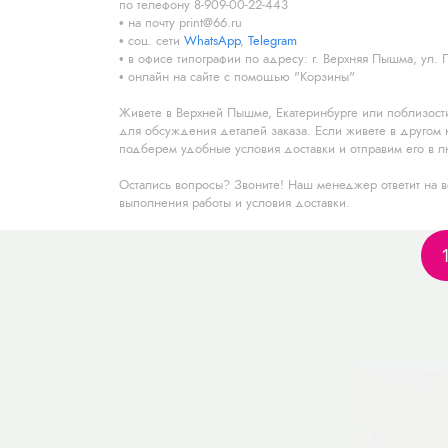
по телефону 8-909-00-22-443
на почту print@66.ru
соц. сети
WhatsApp
,
Telegram
в офисе типографии по адресу: г. Верхняя Пышма, ул. 
онлайн на сайте с помощью "Корзины"
Живете в Верхней Пышме, Екатеринбурге или поблизост
для обсуждения деталей заказа. Если живете в другом н
подберем удобные условия доставки и отправим его в л
Остались вопросы? Звоните! Наш менеджер ответит на вс
выполнения работы и условия доставки.