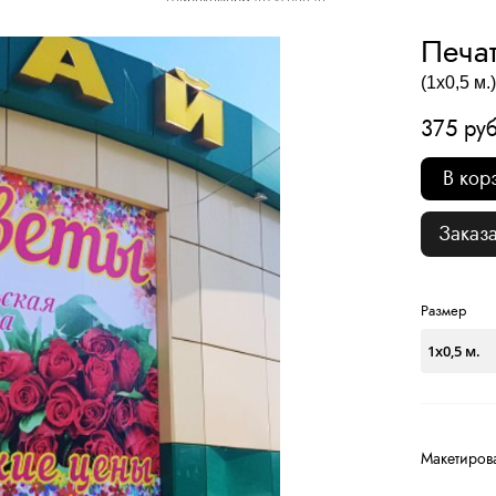
Широкоформатная печать
Печать баннеров
Печа
(1х0,5 м.)
375 руб
В кор
Заказа
Размер
Макетиров