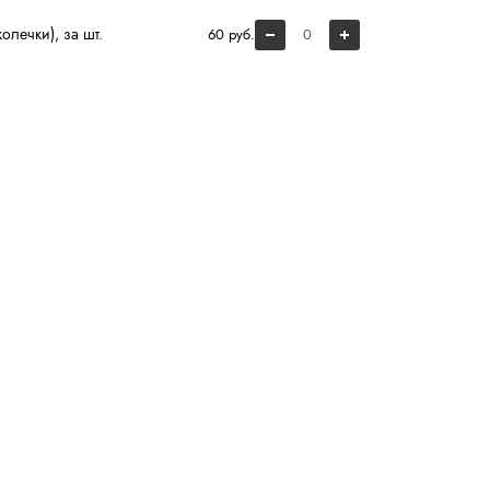
олечки), за шт.
60 руб.