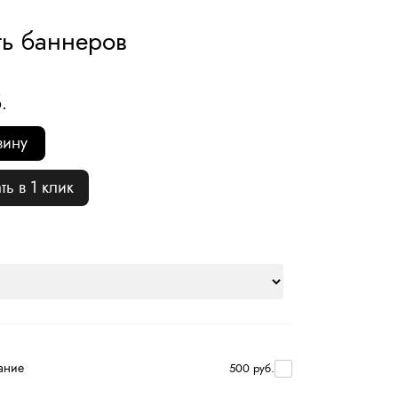
ть баннеров
.
зину
ть в 1 клик
ание
500 руб.