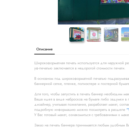
Описание
Широкоформатная печать используется для наружной р
уф-печатью заключается в недорогой стоимости печати.
В основном под широкоформатной печатью подразумевают
баннерной сетке, пленке, полиэстере и постерной бумаге
Для того, чтобы запустить в печать баннер необходим ма
Ваша идея в виде набросков на бумаге либо задумки в 
дизайнер, учитывая пожелания, разработает макет, соглас
подробную информацию можно посмотреть в разделе
"
У Вас готовый макет, ознакомиться с требованиями к ма
Заказ на печать баннера принимается любым удобным В