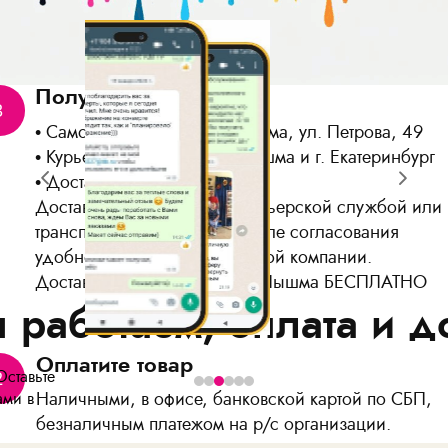
Получите Ваш заказ
3
Самовывоз: г. Верхняя Пышма, ул. Петрова, 49
Курьером по г. Верхняя Пышма и г. Екатеринбург
Доставка по России
Доставка осуществляется курьерской службой или
транспортной компанией после согласования
удобной для Вас транспортной компании.
Доставка до ТК в г. Верхняя Пышма БЕСПЛАТНО
 работаем, оплата и д
Оплатите товар
Оставьте
2
Наличными, в офисе, банковской картой по СБП,
ами в
безналичным платежом на р/с организации.