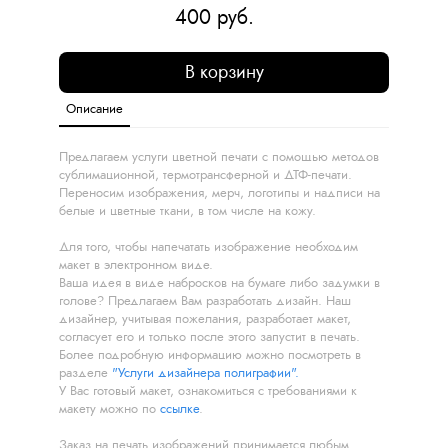
400 руб.
В корзину
Описание
Предлагаем услуги цветной печати с помощью методов
сублимационной, термотрансферной и ДТФ-печати.
Переносим изображения, мерч, логотипы и надписи на
белые и цветные ткани, в том числе на кожу.
Для того, чтобы напечатать изображение необходим
макет в электронном виде.
Ваша идея в виде набросков на бумаге либо задумки в
голове? Предлагаем Вам разработать дизайн. Наш
дизайнер, учитывая пожелания, разработает макет,
согласует его и только после этого запустит в печать.
Более подробную информацию можно посмотреть в
разделе
"Услуги дизайнера полиграфии".
У Вас готовый макет, ознакомиться с требованиями к
макету можно по
ссылке
.
Заказ на печать изображений принимается любым