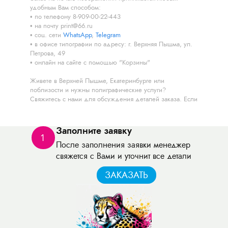
удобным Вам способом:
по телефону 8-909-00-22-443
на почту print@66.ru
соц. сети
WhatsApp
,
Telegram
в офисе типографии по адресу: г. Верхняя Пышма, ул.
Петрова, 49
онлайн на сайте с помощью "Корзины"
Живете в Верхней Пышме, Екатеринбурге или
поблизости и нужны полиграфические услуги?
Свяжитесь с нами для обсуждения деталей заказа. Если
живете в другом населенном пункте, мы готовы принять
ваш заказ онлайн, подберем удобные условия доставки
и отправим его в любую точку России.
Заполните заявку
1
После заполнения заявки менеджер
Остались вопросы? Звоните! Наш менеджер ответит на
все ваши вопросы, рассчитает стоимость, сроки
свяжется с Вами и уточнит все детали
выполнения работы и условия доставки.
ЗАКАЗАТЬ