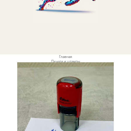
Главная
Печати и штампы
Факсимиле