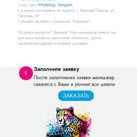
соц. сети
WhatsApp
,
Telegram
в офисе типографии по адресу: г. Верхняя Пышма, ул.
Петрова, 49
онлайн на сайте с помощью "Корзины"
Остались вопросы? Звоните! Наш менеджер ответит на
все ваши вопросы, рассчитает стоимость, сроки
выполнения работы и условия доставки.
Заполните заявку
1
После заполнения заявки менеджер
свяжется с Вами и уточнит все детали
ЗАКАЗАТЬ