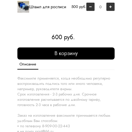
Штамп для росписи
500 руб.
600 руб.
В корзину
Описание
Факсимиле применяется, когда необходимо регулярно
воспроизводить подпись того или иного человека,
например, руководителя фирмы.
Срок изготовления - 2-3 рабочих дня. Срочное
изготовление расчитывается по двойному тарифу,
готовность 2-3 часа в рабочие дни.
Заказ на изготовление факсимиле принимается любым
удобным Вам способом:
по телефону 8-909-00-22-443
на почту print@66.ru